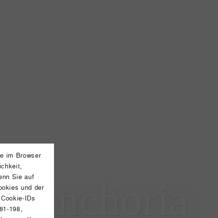
ie im Browser
chkeit,
enn Sie auf
l Anchoria
okies und der
 Cookie-IDs
 81-198,