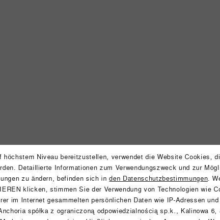
 höchstem Niveau bereitzustellen, verwendet die Website Cookies, d
rden. Detaillierte Informationen zum Verwendungszweck und zur Mögli
lungen zu ändern, befinden sich in
den Datenschutzbestimmungen
. W
Aparthote
REN klicken, stimmen Sie der Verwendung von Technologien wie Co
hrer im Internet gesammelten persönlichen Daten wie IP-Adressen und
 Anchoria spółka z ograniczoną odpowiedzialnością sp.k., Kalinowa 6,