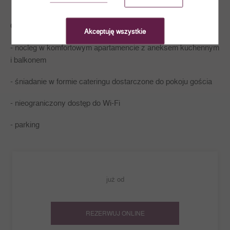
Oferta zawiera:
Akceptuję wszystkie
- nocleg w komfortowym apartamencie z aneksem kuchennym
i balkonem
- śniadanie w formie cateringu dostarczone do pokoju gościa
- nieograniczony dostęp do Wi-Fi
- parking
już od
REZERWUJ ONLINE