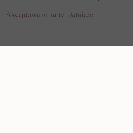
Akceptowane karty płatnicze
Oferty specjalne
DOŚWIADCZ WSPANIAŁYCH CHWIL