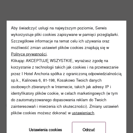
Aby świadczyć usługi na najwyższym poziomie, Serwis
wykorzystuje pliki cookies zapisywane w pamięci przeglądarki.
Szczegółowe informacje na temat celu ich używania oraz
możliwość zmian ustawień plików cookies znajdują się w
Polityce prywatności
.
Klikając AKCEPTUJĘ WSZYSTKIE, wyrażasz zgodę na
korzystanie z technologii takich jak cookies i na przetwarzanie
przez I Hotel Anchoria spółka z ograniczoną odpowiedzialnością
sp.k., Kalinowa 6, 81-198, Kosakowo Twoich danych
Lato 2022
osobowych zbieranych w Internecie, takich jak adresy IP i
identyfikatory plików cookie, w celach marketingowych (w tym
do zautomatyzowanego dopasowania reklam do Twoich
dowolna dł. pobytu
zainteresowań i mierzenia ich skuteczności). Zmiany ustawień
plików cookies możesz dokonać w
ustawieniach
.
BB – Śniadanie w cenie
Oferta bezzwrotna ze śniadaniem
Ustawienia cookies
Odrzuć